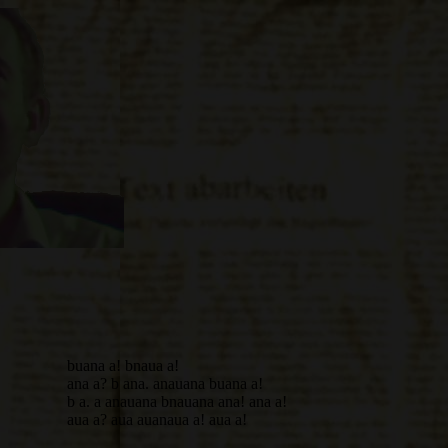
buana a! bnaua a!
ana a? b ana. anauana buana a!
b a. a anauana bnauana ana! ana a!
aua a? aua auanaua a! aua a!