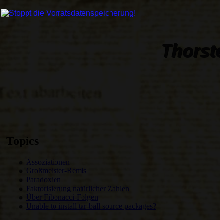
Topics
Assoziationen
Großmeister-Remis
Paradoxien
Faktorisierung natürlicher Zahlen
Über Fibonacci-Folgen
Unable to install tar-ball source packages?